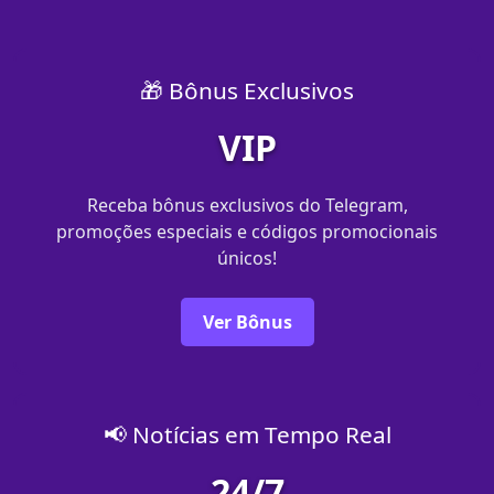
🎁 Bônus Exclusivos
VIP
Receba bônus exclusivos do Telegram,
promoções especiais e códigos promocionais
únicos!
Ver Bônus
📢 Notícias em Tempo Real
24/7