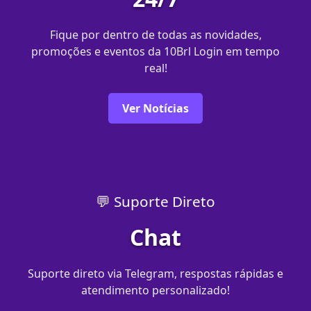
Fique por dentro de todas as novidades,
promoções e eventos da 10Brl Login em tempo
real!
Ver Notícias
💬 Suporte Direto
Chat
Suporte direto via Telegram, respostas rápidas e
atendimento personalizado!