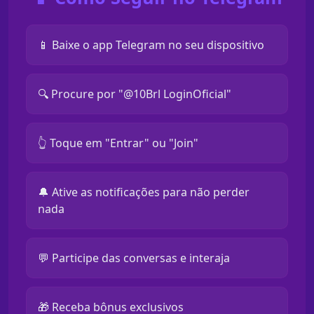
📱 Baixe o app Telegram no seu dispositivo
🔍 Procure por "@10Brl LoginOficial"
👆 Toque em "Entrar" ou "Join"
🔔 Ative as notificações para não perder
nada
💬 Participe das conversas e interaja
🎁 Receba bônus exclusivos