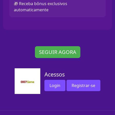
🎁 Receba bônus exclusivos
automaticamente
SEGUIR AGORA
Acessos
Login
Registrar-se