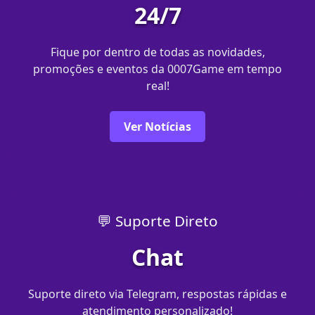
24/7
Fique por dentro de todas as novidades,
promoções e eventos da 0007Game em tempo
real!
Ver Notícias
💬 Suporte Direto
Chat
Suporte direto via Telegram, respostas rápidas e
atendimento personalizado!