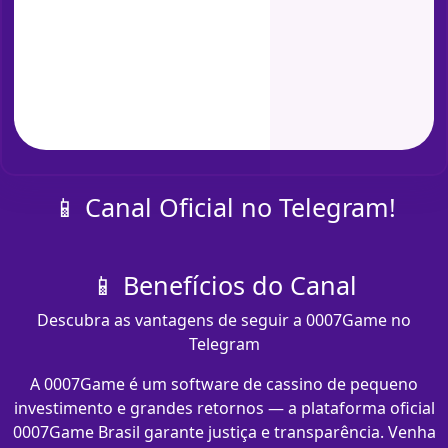
📱 Canal Oficial no Telegram!
📱 Benefícios do Canal
Descubra as vantagens de seguir a 0007Game no
Telegram
A 0007Game é um software de cassino de pequeno
investimento e grandes retornos — a plataforma oficial
0007Game Brasil garante justiça e transparência. Venha